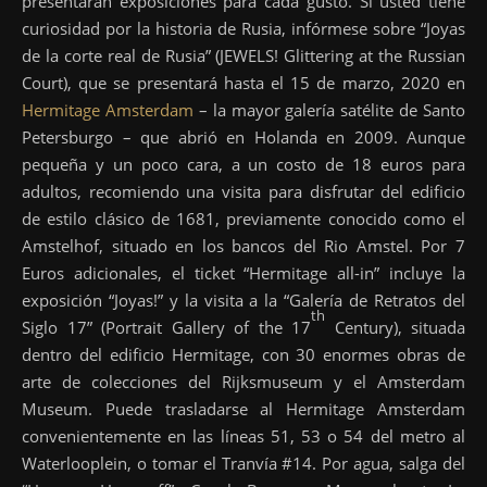
presentarán exposiciones para cada gusto. Si usted tiene
curiosidad por la historia de Rusia, infórmese sobre “Joyas
de la corte real de Rusia” (JEWELS! Glittering at the Russian
Court), que se presentará hasta el 15 de marzo, 2020 en
Hermitage Amsterdam
– la mayor galería satélite de Santo
Petersburgo – que abrió en Holanda en 2009. Aunque
pequeña y un poco cara, a un costo de 18 euros para
adultos, recomiendo una visita para disfrutar del edificio
de estilo clásico de 1681, previamente conocido como el
Amstelhof, situado en los bancos del Rio Amstel. Por 7
Euros adicionales, el ticket “Hermitage all-in” incluye la
exposición “Joyas!” y la visita a la “Galería de Retratos del
th
Siglo 17” (Portrait Gallery of the 17
Century), situada
dentro del edificio Hermitage, con 30 enormes obras de
arte de colecciones del Rijksmuseum y el Amsterdam
Museum. Puede trasladarse al Hermitage Amsterdam
convenientemente en las líneas 51, 53 o 54 del metro al
Waterlooplein, o tomar el Tranvía #14. Por agua, salga del